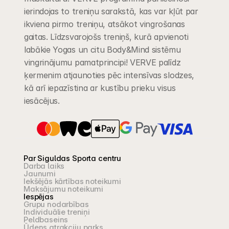
ierindojas to treniņu sarakstā, kas var kļūt par 
ikviena pirmo treniņu, atsākot vingrošanas 
gaitas. Līdzsvarojošs treniņš, kurā apvienoti 
labākie Yogas un citu Body&Mind sistēmu 
vingrinājumu pamatprincipi! VERVE palīdz 
ķermenim atjaunoties pēc intensīvas slodzes, 
kā arī iepazīstina ar kustību prieku visus 
iesācējus.
Par Siguldas Sporta centru
Darba laiks
Jaunumi
Iekšējās kārtības noteikumi
Maksājumu noteikumi
Iespējas
Grupu nodarbības
Individuālie treniņi
Peldbaseins
Ūdens atrakciju parks