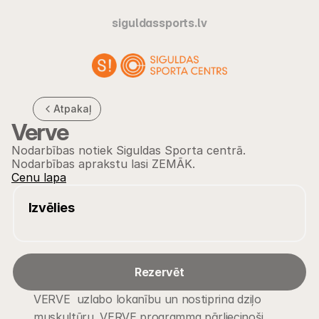
siguldassports.lv
Atpakaļ
Verve
Nodarbības notiek Siguldas Sporta centrā. 
Nodarbības aprakstu lasi ZEMĀK.
Cenu lapa
Izvēlies
Rezervēt
VERVE  uzlabo lokanību un nostiprina dziļo 
muskultūru. VERVE programma pārliecinoši 