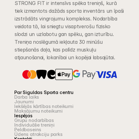
STRONG FIT ir intensīvs spēka treniņš, kurā 
tiek izmantots dažāds sporta inventārs un īpaši 
izstrādāts vingrojumu komplekss. Nodarbība 
veidota tā, lai sniegtu visaptverošu fizisko 
slodzi un uzlabotu gan spēku, gan izturību. 
Treniņa noslēgumā iekļauta 30 minūšu 
stiepšanās daļa, kas palīdz muskuļu 
atjaunošanai, lokanībai un kopējai labsajūtai.
Par Siguldas Sporta centru
Darba laiks
Jaunumi
Iekšējās kārtības noteikumi
Maksājumu noteikumi
Iespējas
Grupu nodarbības
Individuālie treniņi
Peldbaseins
Ūdens atrakciju parks
Kontakti