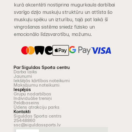
kurā akcentēti nostiprina mugurkaula darbībai 
svarīgo dziļo muskuļu struktūru un attīsta šo 
muskuļu spēku un izturību, tajā pat laikā šī 
vingrošanas sistēma sniedz fizisko un 
emocionālo līdzsvarotību, možumu.
Par Siguldas Sporta centru
Darba laiks
Jaunumi
Iekšējās kārtības noteikumi
Maksājumu noteikumi
Iespējas
Grupu nodarbības
Individuālie treniņi
Peldbaseins
Ūdens atrakciju parks
Kontakti
Siguldas Sporta centrs
25448860
ssc@siguldassports.lv