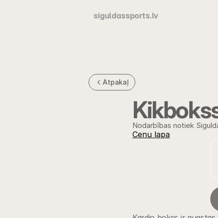
siguldassports.lv
Atpakaļ
Kikboks
Nodarbības notiek Siguld
Cenu lapa
Kardio bokss ir augstas