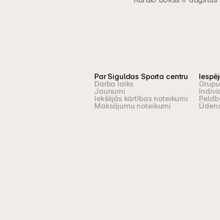
Par Siguldas Sporta centru
Iespē
Darba laiks
Grupu
Jaunumi
Indivi
Iekšējās kārtības noteikumi
Peldb
Maksājumu noteikumi
Ūdens