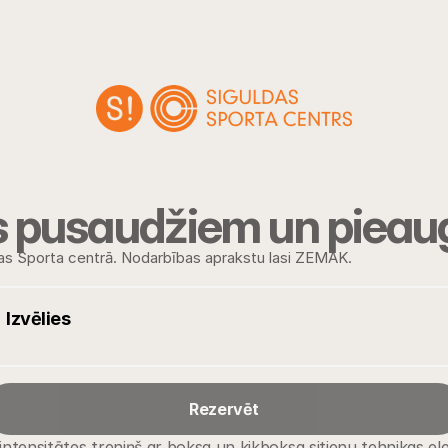
s pusaudžiem un pieau
as Sporta centrā. Nodarbības aprakstu lasi ZEMĀK.
Izvēlies
Rezervēt
 intensitātes treniņš ar boksa un kikboksa sitienu tehnikas e