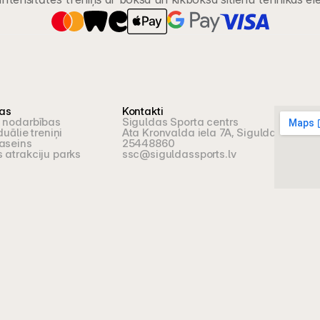
jas
Kontakti
 nodarbības
Siguldas Sporta centrs
duālie treniņi
Ata Kronvalda iela 7A, Sigulda
aseins
25448860
 atrakciju parks
ssc@siguldassports.lv