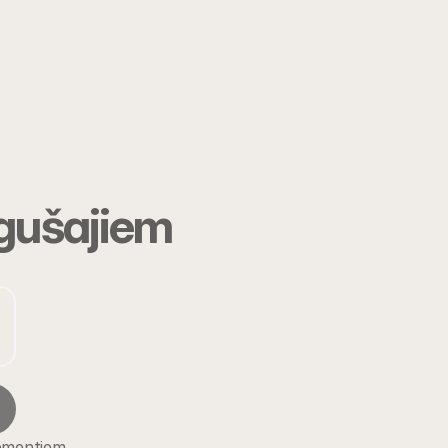
gušajiem
lementiem.