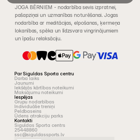
JOGA BĒRNIEM - nodarbība sevis izpratnei, 
pašapziņai un uzmanības noturēšanai. Jogas 
nodarbība ar meditācijas, elpošanas, ķermeņa 
lokanības, spēka un līdzsvara vingrinājumiem 
un īpašu relaksāciju.
Par Siguldas Sporta centru
Darba laiks
Jaunumi
Iekšējās kārtības noteikumi
Maksājumu noteikumi
Iespējas
Grupu nodarbības
Individuālie treniņi
Peldbaseins
Ūdens atrakciju parks
Kontakti
Siguldas Sporta centrs
25448860
ssc@siguldassports.lv