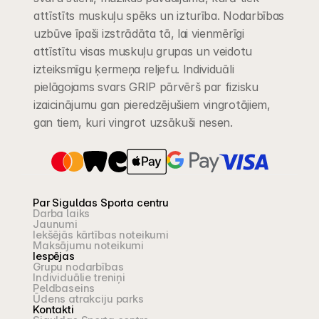
attīstīts muskuļu spēks un izturība. Nodarbības 
uzbūve īpaši izstrādāta tā, lai vienmērīgi 
attīstītu visas muskuļu grupas un veidotu 
izteiksmīgu ķermeņa reljefu. Individuāli 
pielāgojams svars GRIP pārvērš par fizisku 
izaicinājumu gan pieredzējušiem vingrotājiem, 
gan tiem, kuri vingrot uzsākuši nesen.
Par Siguldas Sporta centru
Darba laiks
Jaunumi
Iekšējās kārtības noteikumi
Maksājumu noteikumi
Iespējas
Grupu nodarbības
Individuālie treniņi
Peldbaseins
Ūdens atrakciju parks
Kontakti