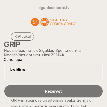
siguldassports.lv
Atpakaļ
GRIP
Nodarbības notiek Siguldas Sporta centrā. 
Nodarbības aprakstu lasi ZEMĀK.
Cenu lapa
Izvēlies
Rezervēt
GRIP ir izaicinošs un intensīvs spēka treniņš ar 
svaru stieni, mūzikas pavadījumā, kurā tiek 