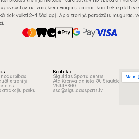
lis sastāv no vairākiem vingrinājumiem, kuri tiek izpildīti vie
 tiek veikti 2-4 šādi apļi. Apļa treniņš paredzēts muguras, v
i. 
jas
Kontakti
 nodarbības
Siguldas Sporta centrs
duālie treniņi
Ata Kronvalda iela 7A, Sigulda
aseins
25448860
 atrakciju parks
ssc@siguldassports.lv