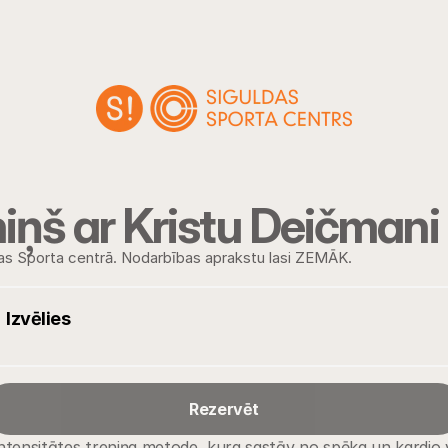
niņš ar Kristu Deičmani
as Sporta centrā. Nodarbības aprakstu lasi ZEMĀK.
Izvēlies
Rezervēt
 intensitātes treniņa metode, kura sastāv no spēka un kardio 