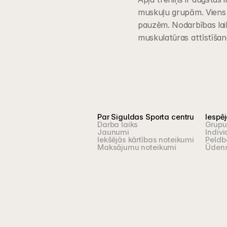
muskuļu grupām. Viens ap
pauzēm. Nodarbības laikā
muskulatūras attīstīšana
Par Siguldas Sporta centru
Iespē
Darba laiks
Grupu
Jaunumi
Indivi
Iekšējās kārtības noteikumi
Peldb
Maksājumu noteikumi
Ūdens