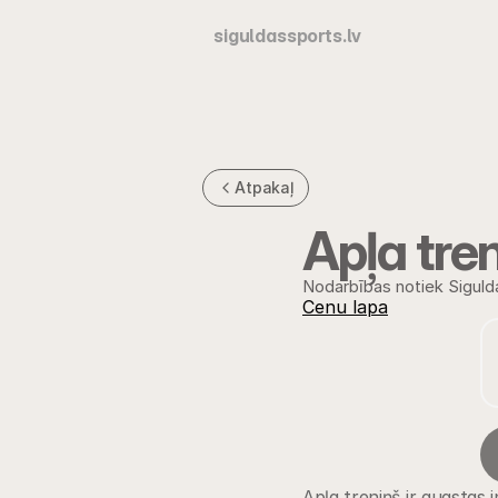
siguldassports.lv
Atpakaļ
Apļa tre
Nodarbības notiek Siguld
Cenu lapa
Apļa treniņš ir augstas