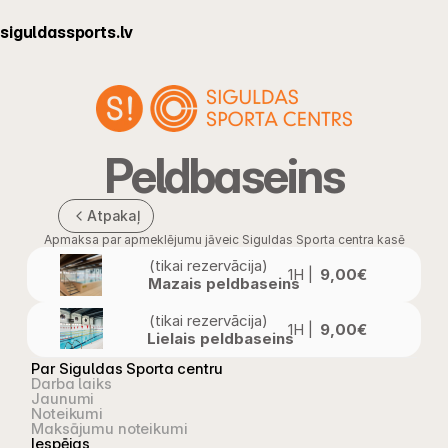
siguldassports.lv
Peldbaseins
Atpakaļ
Apmaksa par apmeklējumu jāveic Siguldas Sporta centra kasē
(tikai rezervācija)
1H |
9,00€
Mazais peldbaseins
(tikai rezervācija)
1H |
9,00€
Lielais peldbaseins
Par Siguldas Sporta centru
Darba laiks
Jaunumi
Noteikumi
Maksājumu noteikumi
Iespējas