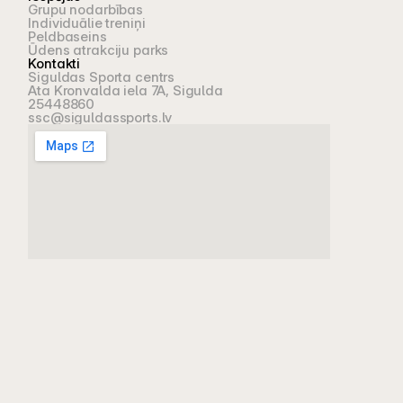
Grupu nodarbības
Individuālie treniņi
Peldbaseins
Ūdens atrakciju parks
Kontakti
Siguldas Sporta centrs
Ata Kronvalda iela 7A, Sigulda
25448860
ssc@siguldassports.lv