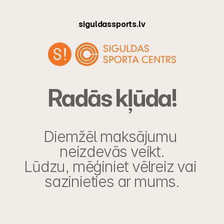
siguldassports.lv
Radās kļūda!
Diemžēl maksājumu 
neizdevās veikt.
Lūdzu, mēģiniet vēlreiz vai 
sazinieties ar mums.